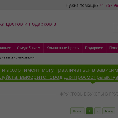
Нужна помощь?
+1 757 9
ка цветов и подарков в
зины
Съедобные
Комнатные Цветы
Подарки
Пов
укеты и композиции
 и ассортимент могут различаться в зависим
луйста, выберите город для просмотра акту
ФРУКТОВЫЕ БУКЕТЫ В ГРУ
Начало
1
2
Конец