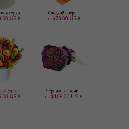
ская горка
Сладкий вихрь
8.00 US
$78.00 US
от
вый салют
Черничные ночи
5.00 US
$108.00 US
от