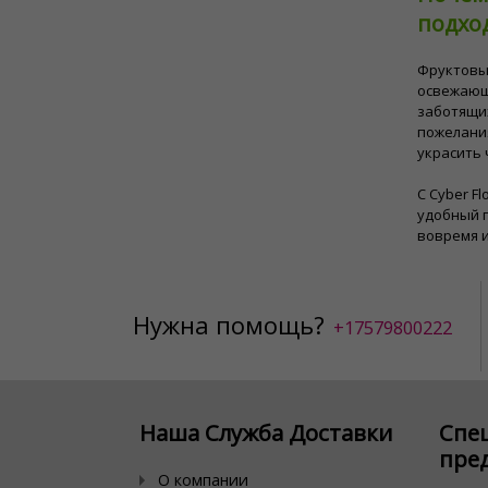
подхо
Фруктовые
освежающ
заботящих
пожелани
украсить 
С Cyber ​
удобный п
вовремя и
Нужна помощь?
+17579800222
Наша Служба Доставки
Спе
пре
О компании