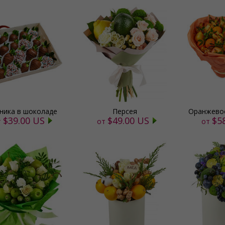
ника в шоколаде
Персея
Оранжевое
$39.00 US
$49.00 US
$5
т
от
от