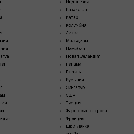
я
Индонезия
ия
Казахстан
а
Катар
Колумбия
я
Литва
йзия
Мальдивы
олия
Намибия
агуа
Новая Зеландия
тан
Панама
Польша
я
Румыния
ия
Сингапур
ам
США
ния
Турция
ай
Фарерские острова
яндия
Франция
Шри-Ланка
Ямайка