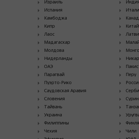
Израиль
Инди
Испания
Итал
Камбоджа
Канад
Кипр
Китай
Лаос
Латви
Мадагаскар
Мала
Молдова
Монг
Нидерланды
Никар
ОАЭ
Пакис
Парагвай
Перу
Пуэрто-Рико
Росси
Саудовская Аравия
Серб
Словения
Сурин
Тайвань
Танза
Украина
Уругв
Филиппины
Финл
Чехия
Чили
Эфиопия
ЮАР