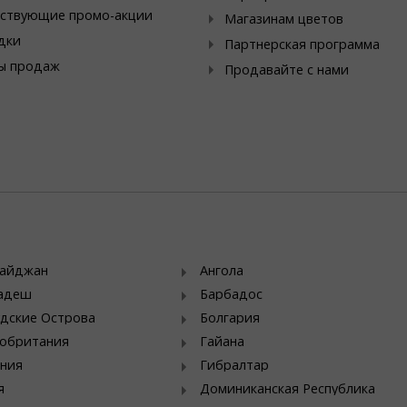
ствующие промо-акции
Магазинам цветов
дки
Партнерская программа
ы продаж
Продавайте с нами
байджан
Ангола
ладеш
Барбадос
дские Острова
Болгария
обритания
Гайана
ния
Гибралтар
я
Доминиканская Республика