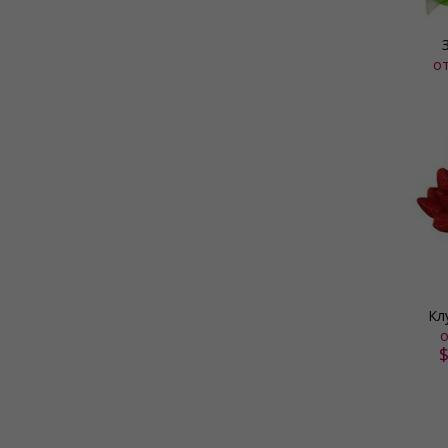
о
Кл
о