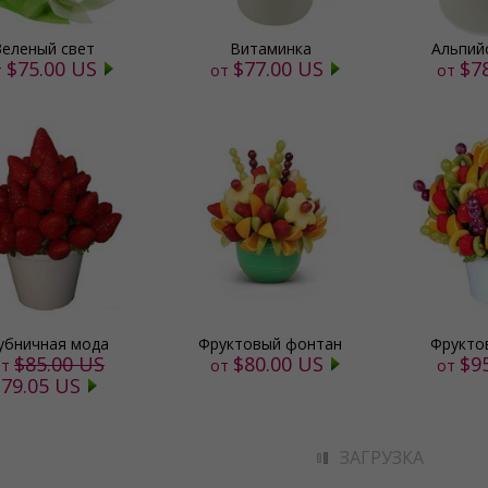
Зеленый свет
Витаминка
Альпий
$75.00 US
$77.00 US
$7
т
от
от
убничная мода
Фруктовый фонтан
Фрукто
$85.00 US
$80.00 US
$9
т
от
от
$79.05 US
ЗАГРУЗКА