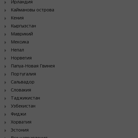
Ирландия
Каймановы острова
Кения
Кыргызстан
Маврикий
Мексика
Непал
Норвегия
Папуа-Новая Гвинея
Португалия
Сальвадор
Словакия
Таджикистан
Узбекистан
Фиджи
Хорватия
Эстония
Все направления