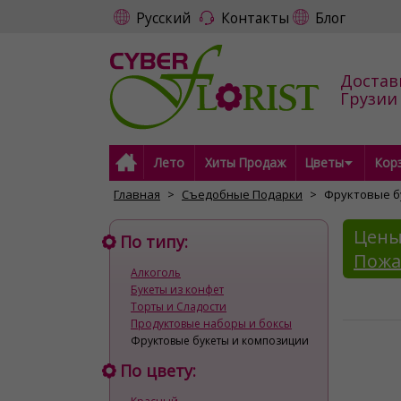
Русский
Контакты
Блог
Достав
Грузии
Лето
Хиты Продаж
Цветы
Кор
Главная
Съедобные Подарки
Фруктовые б
Цены
По типу:
Пожа
Алкоголь
Букеты из конфет
Торты и Cладости
Продуктовые наборы и боксы
Фруктовые букеты и композиции
По цвету: