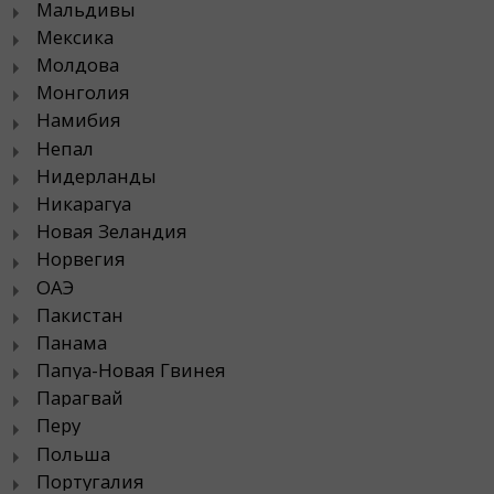
Мальдивы
Мексика
Молдова
Монголия
Намибия
Непал
Нидерланды
Никарагуа
Новая Зеландия
Норвегия
ОАЭ
Пакистан
Панама
Папуа-Новая Гвинея
Парагвай
Перу
Польша
Португалия