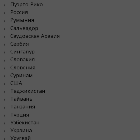
Пуэрто-Рико
Россия
Румыния
Сальвадор
Саудовская Аравия
Сербия
Сингапур
Словакия
Словения
Суринам
США
Таджикистан
Тайвань
Танзания
Турция
Узбекистан
Украина
Уругвай