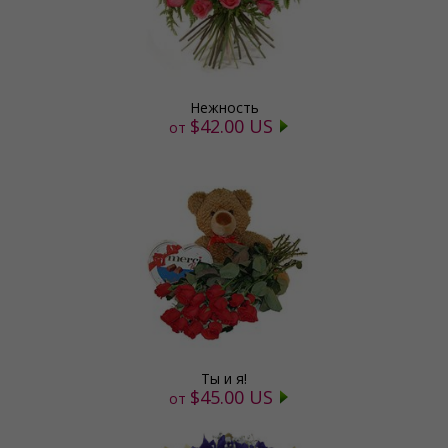
Нежность
$42.00 US
от
Ты и я!
$45.00 US
от