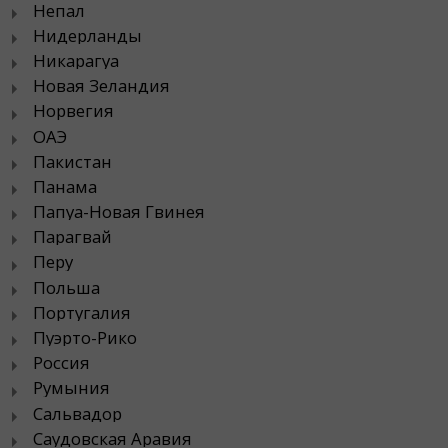
Непал
Нидерланды
Никарагуа
Новая Зеландия
Норвегия
ОАЭ
Пакистан
Панама
Папуа-Новая Гвинея
Парагвай
Перу
Польша
Португалия
Пуэрто-Рико
Россия
Румыния
Сальвадор
Саудовская Аравия