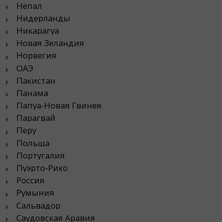
Непал
Нидерланды
Никарагуа
Новая Зеландия
Норвегия
ОАЭ
Пакистан
Панама
Папуа-Новая Гвинея
Парагвай
Перу
Польша
Португалия
Пуэрто-Рико
Россия
Румыния
Сальвадор
Саудовская Аравия