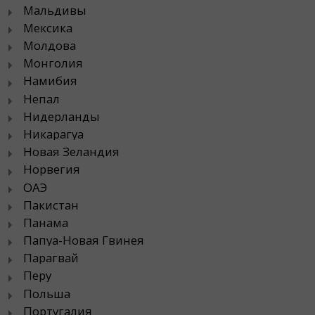
Мальдивы
Мексика
Молдова
Монголия
Намибия
Непал
Нидерланды
Никарагуа
Новая Зеландия
Норвегия
ОАЭ
Пакистан
Панама
Папуа-Новая Гвинея
Парагвай
Перу
Польша
Португалия