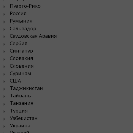
Пуэрто-Рико
Россия
Румыния
Сальвадор
Саудовская Аравия
Сербия
Сингапур
Словакия
Словения
Суринам
США
Таджикистан
Тайвань
Танзания
Турция
Узбекистан
Украина
Уругвай