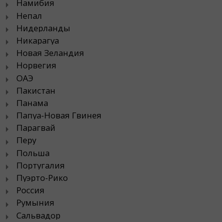
Намибия
Непал
Нидерланды
Никарагуа
Новая Зеландия
Норвегия
ОАЭ
Пакистан
Панама
Папуа-Новая Гвинея
Парагвай
Перу
Польша
Португалия
Пуэрто-Рико
Россия
Румыния
Сальвадор