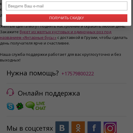
красивых розовых эустом и зелени и собран в вазе с красивой
корзинкой. Вы можете отправить любой букет или композицию с
доставкой в Грузии через Cyber-Florist.
ПОЛУЧИТЬ СКИДКУ
Желтые цвета могут поднять настроение и скрасить любой день.
Закажите
букет из желтых кустовых и одиночных роз под
названием «Янтарные бусы »
с доставкой в Грузии, чтобы сделать
день получателя ярче и счастливее.
Наша служба поддержки работает для вас круглосуточно и без
выходных!
Нужна помощь?
+17579800222
Онлайн поддержка
Мы в соцсетях