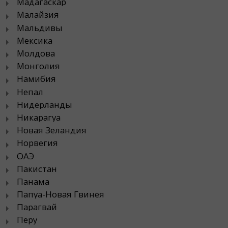
Мадагаскар
Малайзия
Мальдивы
Мексика
Молдова
Монголия
Намибия
Непал
Нидерланды
Никарагуа
Новая Зеландия
Норвегия
ОАЭ
Пакистан
Панама
Папуа-Новая Гвинея
Парагвай
Перу