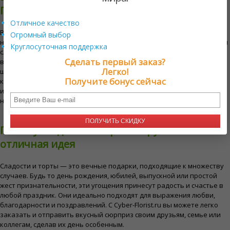
Грузии
Отличное качество
В нашем каталоге представлен широкий выбор сладостей и тортов
Огромный выбор
на любой вкус и предпочтения. От роскошных шоколадных тортов и
Круглосуточная поддержка
сливочных чизкейков до восхитительных кексов и разнообразной
Сделать первый заказ?
выпечки — каждый найдет что-то для себя. Мы также предлагаем
Легко!
широкий выбор традиционных сладостей, изысканного шоколада и
Получите бонус сейчас
красиво оформленных кондитерских корзин. Каждое блюдо
изготовлено из лучших ингредиентов, чтобы обеспечить
незабываемые и вкусные впечатления.
ПОЛУЧИТЬ СКИДКУ
Почему сладости и торты в Грузии —
отличная идея
Сладости и торты — это вечные подарки, подходящие к множеству
случаев. Будь то день рождения, юбилей, выпускной или простой
жест признательности, эти угощения принесут радость и счастье в
любой праздник. Они идеально подходят для выражения любви,
благодарности и поздравлений. С Cyber-Florist.ru вы можете легко
заказать и отправить вкусный сюрприз своим друзьям, семье или
коллегам, сделав их день особенным.