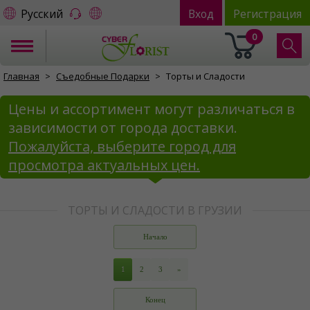
Русский
Вход
Регистрация
0
Главная
Съедобные Подарки
Торты и Cладости
Цены и ассортимент могут различаться в
зависимости от города доставки.
Пожалуйста, выберите город для
просмотра актуальных цен.
ТОРТЫ И СЛАДОСТИ В ГРУЗИИ
Начало
1
2
3
»
Конец