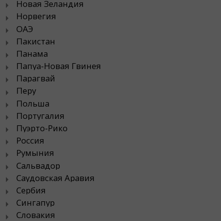
Новая Зеландия
Норвегия
ОАЭ
Пакистан
Панама
Папуа-Новая Гвинея
Парагвай
Перу
Польша
Португалия
Пуэрто-Рико
Россия
Румыния
Сальвадор
Саудовская Аравия
Сербия
Сингапур
Словакия