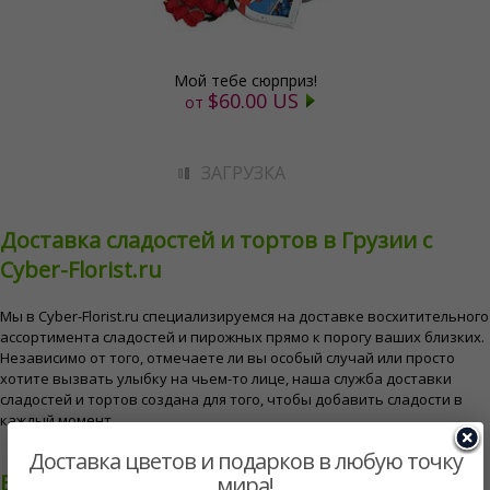
Мой тебе сюрприз!
$60.00 US
от
ЗАГРУЗКА
Доставка сладостей и тортов в Грузии с
Cyber-Florist.ru
Мы в Cyber-Florist.ru специализируемся на доставке восхитительного
ассортимента сладостей и пирожных прямо к порогу ваших близких.
Независимо от того, отмечаете ли вы особый случай или просто
хотите вызвать улыбку на чьем-то лице, наша служба доставки
сладостей и тортов создана для того, чтобы добавить сладости в
каждый момент.
Доставка цветов и подарков в любую точку
Виды доступных сладостей и тортов в
мира!