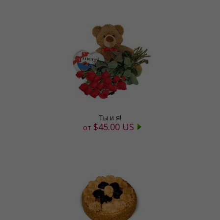
Ты и я!
$45.00 US
от