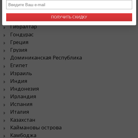
Гаити
Гватемала
ПОЛУЧИТЬ СКИДКУ
Германия
Гибралтар
Гондурас
Греция
Грузия
Доминиканская Республика
Египет
Израиль
Индия
Индонезия
Ирландия
Испания
Италия
Казахстан
Каймановы острова
Камбоджа