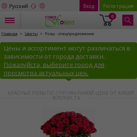
Русский
Вход
Регистрация
0
Главная
Цветы
Розы - спецпредложение
Цены и ассортимент могут различаться в
зависимости от города доставки.
Пожалуйста, выберите город для
просмотра актуальных цен.
КРАСНЫЕ РОЗЫ ПО СПЕЦИАЛЬНОЙ ЦЕНЕ ОТ КИБЕР
ФЛОРИСТА