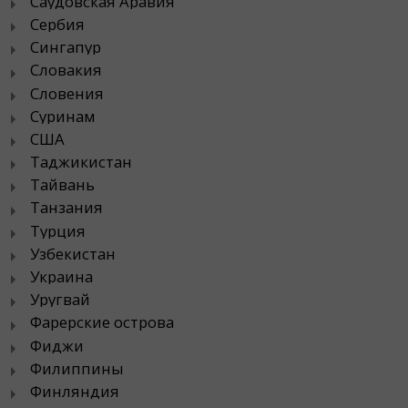
Саудовская Аравия
Сербия
Сингапур
Словакия
Словения
Суринам
США
Таджикистан
Тайвань
Танзания
Турция
Узбекистан
Украина
Уругвай
Фарерские острова
Фиджи
Филиппины
Финляндия