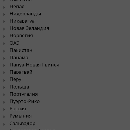
Непал
Нидерланды
Никарагуа
Новая Зеландия
Норвегия
ОАЭ
Пакистан
Панама
Папуа-Новая Гвинея
Парагвай
Перу
Польша
Португалия
Пуэрто-Рико
Россия
Румыния
Сальвадор