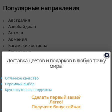
Популярные направления
Австралия
Азербайджан
Ангола
Армения
Багамские острова
Бангладеш
Барбадос
Доставка цветов и подарков в любую точку
Беларусь
мира!
Белиз
Бермудские Острова
Отличное качество
Болгария
Огромный выбор
Боливия
Круглосуточная поддержка
Бразилия
Сделать первый заказ?
Легко!
Великобритания
Получите бонус сейчас
Гайана